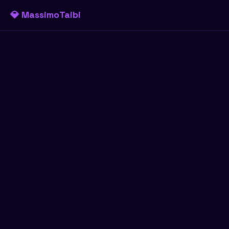
💎 MassimoTaibi